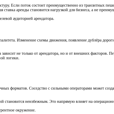
уктуру. Если поток состоит преимущественно из транзитных пеш
я ставка аренды становится нагрузкой для бизнеса, а не преиму
целевой аудиторией арендатора.
алитета. Изменение схемы движения, появление дублёра дороги
а зависит не только от арендатора, но и от внешних факторов. 
ной логики.
ичных форматов. Соседство с сильными операторами может созда
овий становится неизбежным. Это напрямую влияет на операцио
курентное окружение.