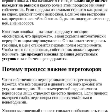
первого показа. Она начинается с того,
в каком виде объект
выходит на рынок
и какую роль в этом процессе занимает
собственник. Если продажа изначально строится как реакция
на спрос, дисконт почти неизбежен. Если же она выстроена
как предложение с чёткой логикой, рынок подстраивается под
неё, а не наоборот.
Ключевая ошибка — начинать продажу с позиции
«посмотрим, что предложат». Такая формула автоматически
передаёт инициативу покупателю. Он начинает тестировать
границы, и цена становится первым полем эксперимента.
Чтобы этого не произошло, собственник должен заранее
понимать,
где проходит нижняя граница допустимых
уступок
и за счёт чего цена держится.
Почему процесс важнее переговоров
Часто собственники переоценивают роль переговоров.
Кажется, что всё решается в диалоге: кто кого дожмёт, кто
уступит последним. Но в коммерческой недвижимости
переговоры лишь отражают качество процесса. Если процесс
выстроен слабо, переговоры становятся тяжёлыми и
невыгодными.
Хорошо выстроенный процесс снижает необходимость торга.