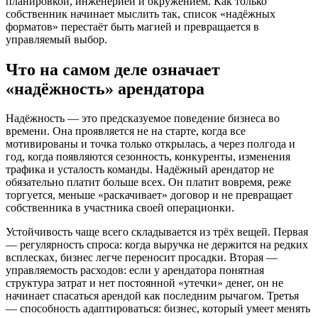
планировкой, инженерией и окружением. Как только
собственник начинает мыслить так, список «надёжных
форматов» перестаёт быть магией и превращается в
управляемый выбор.
Что на самом деле означает
«надёжность» арендатора
Надёжность — это предсказуемое поведение бизнеса во
времени. Она проявляется не на старте, когда все
мотивированы и точка только открылась, а через полгода и
год, когда появляются сезонность, конкуренты, изменения
трафика и усталость команды. Надёжный арендатор не
обязательно платит больше всех. Он платит вовремя, реже
торгуется, меньше «раскачивает» договор и не превращает
собственника в участника своей операционки.
Устойчивость чаще всего складывается из трёх вещей. Первая
— регулярность спроса: когда выручка не держится на редких
всплесках, бизнес легче переносит просадки. Вторая —
управляемость расходов: если у арендатора понятная
структура затрат и нет постоянной «утечки» денег, он не
начинает спасаться арендой как последним рычагом. Третья
— способность адаптироваться: бизнес, который умеет менять