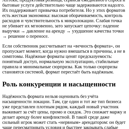
бытовые услуги действительно чаще задерживаются надолго.
Их поддерживает привычка потребителя. Но у этих форматов
есть жесткая экономика: высокая оборачиваемость, контроль
расходов и чувствительность к микролокации. Слабая точка
не убивает их мгновенно, зато запускает цепочку: падение
выручки → давление на аренду → ухудшение качества точки
→ решение о переносе.
Если собственник рассчитывает на «вечность формата», он
пропускает момент, когда нужно вмешаться в причины, а не в
симптомы. Надёжные форматы ценят предсказуемость:
понятный доступ, нормальную эксплуатацию, стабильные
правила и минимальные сюрпризы. Как только сюрпризы
становятся системой, формат перестаёт быть надёжным.
Роль конкуренции и насыщенности
Надёжность формата нельзя оценивать без учёта
насыщенности локации. Там, где один и тот же тип бизнеса
уже представлен плотным рядом, каждый новый участник
выживает за счёт цены, промо и скидок. Это снижает маржу и
делает аренду более конфликтной. В такой среде даже
сильный игрок может стать «нервным» арендатором: он будет
чаще пересматривать условия и быстрее закрывать слабые