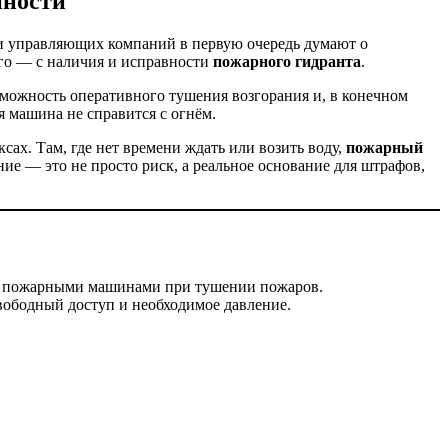
нности
и управляющих компаний в первую очередь думают о
ого — с наличия и исправности
пожарного гидранта
.
можность оперативного тушения возгорания и, в конечном
я машина не справится с огнём.
сах. Там, где нет времени ждать или возить воду,
пожарный
е — это не просто риск, а реальное основание для штрафов,
ды пожарными машинами при тушении пожаров.
свободный доступ и необходимое давление.