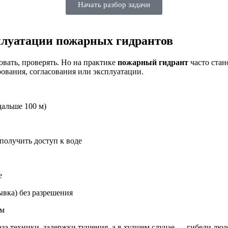
Начать разбор задачи
плуатации пожарных гидрантов
ровать, проверять. Но на практике
пожарный гидрант
часто стан
ования, согласования или эксплуатации.
дальше 100 м)
олучить доступ к воде
е
ывка) без разрешения
ам
каза техники, задержки тушения, а в худшем случае — гибели лю