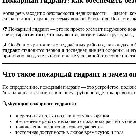
Пожарный гидрант: как обеспечить без
Когда речь заходит о безопасности недвижимости — жилой, 
сигнализации, охране, системах видеонаблюдения. Но настояща
🧯 Пожарный гидрант — это не просто элемент наружного водо
счёте, гарантия того, что имущество, люди и сама структура з
📌 Особенно критично это в удалённых районах, на складах, в
гидрант
становится первой и последней линией обороны. И его
приостановки деятельности и даже уголовной ответственности
Что такое пожарный гидрант и зачем о
По определению, пожарный гидрант — это устройство, подклю
Устанавливаются они на внешнем трубопроводе, как правило, п
🔍
Функции пожарного гидранта:
оперативная подача воды к месту возгорания
обеспечение работы нескольких пожарных расчётов одн
подключение шлангов высокого давления
постоянная доступность в любое время суток и года