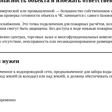
опасность объекта и избежать ответстве
коммерческой или промышленной — большинство собственников 
я проверка готовности объекта к ЧС начинается с самого базов
снабжения. Это точка подключения для пожарных расчётов, воз
дания смогут быть защищены. Без доступа к воде никакая пожарна
 бизнес-центрах, торговых залах и многофункциональных комплек
 отсутствие, неисправность или несанкционированное размещени
.
н нужен
ченное к водопроводной сети, предназначенное для забора во
од землёй (в колодце) или над землёй, и должны обеспечивать 
овременно