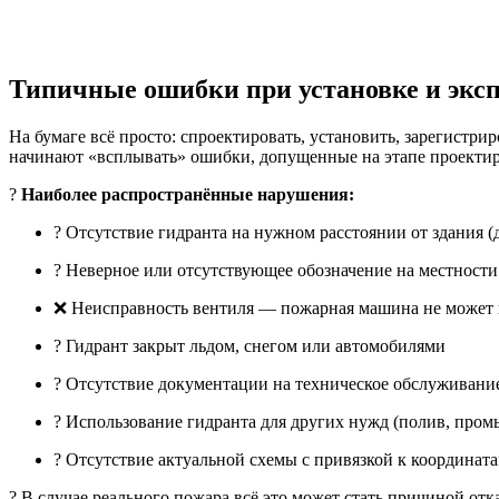
Типичные ошибки при установке и экс
На бумаге всё просто: спроектировать, установить, зарегистри
начинают «всплывать» ошибки, допущенные на этапе проектир
?
Наиболее распространённые нарушения:
? Отсутствие гидранта на нужном расстоянии от здания (
? Неверное или отсутствующее обозначение на местности
❌ Неисправность вентиля — пожарная машина не может п
? Гидрант закрыт льдом, снегом или автомобилями
? Отсутствие документации на техническое обслуживани
? Использование гидранта для других нужд (полив, пром
? Отсутствие актуальной схемы с привязкой к координат
? В случае реального пожара всё это может стать причиной от